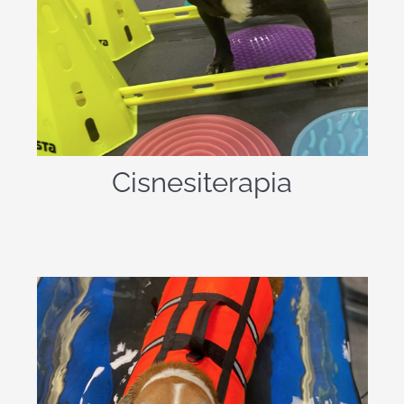
es una terapia
La cinesiterapia
utilizada en fisioterapia en la que se
emplea el movimiento de músculos y
articulaciones como herramienta para
tratar lesiones, disfunciones o para
.
activar el metabolismo
Cisnesiterapia