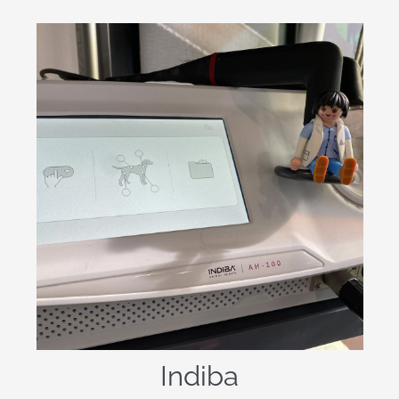
Se trata de una técnica no dolorosa y
no invasiva. La radiofrecuencia es una
modalidad de electroterapia que
funciona con corriente eléctrica
alterna en circuito cerrado y
frecuencia fija y estable. A nivel
celular y tisular conseguimos dos
grandes efectos: efectos eléctricos:
subtermia y efectos térmicos:
Indiba
diatermia.