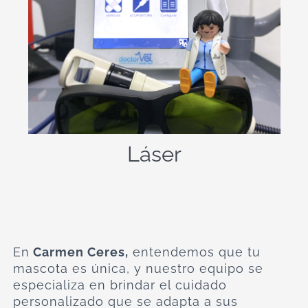
de onda de luz específicas para crear
efectos terapéuticos sobre el
organismo. La energía del láser
aumenta la circulación, aportando
agua, oxígeno y nutrientes a la zona
lesionada; actuando sobre el
metabolismo celular, estimulando su
función, y generando en
consecuencia, diferentes efectos
Láser
clínicos beneficiosos.
En
Carmen Ceres,
entendemos que tu
mascota es única, y nuestro equipo se
especializa en brindar el cuidado
personalizado que se adapta a sus