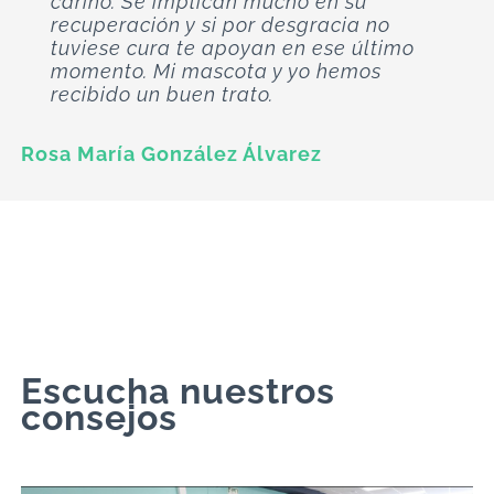
cariño. Se implican mucho en su
fisioterapia con Carmen, tiene un
además de todos los servicios
recuperación y si por desgracia no
espacio muy bien adaptado y con
veterinarios servicio de lavado y
tuviese cura te apoyan en ese último
todos los elementos necesarios para
peluquería y lo más novedoso en
momento. Mi mascota y yo hemos
las terapias. El trato es muy amable y
fisioterapia y rehabilitación animal.
recibido un buen trato.
realmente noto la mejoría de mi
compañera gatuna. Lo recomiendo
José Antonio Fernández
totalmente.
Rosa María González Álvarez
Stefi K
Escucha nuestros
consejos