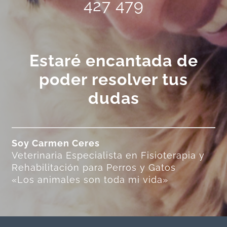
427 479
Estaré encantada de
poder resolver tus
dudas
Soy Carmen Ceres
Veterinaria Especialista en Fisioterapia y
Rehabilitación para Perros y Gatos
«Los animales son toda mi vida»