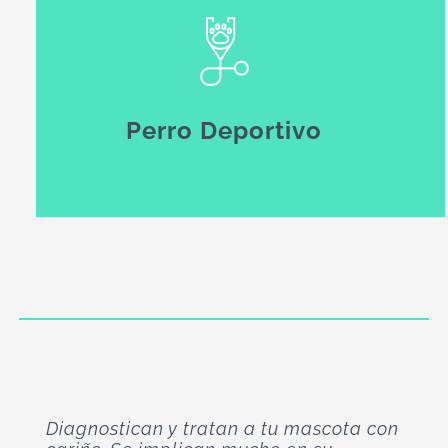
Perro Deportivo
Diagnostican y tratan a tu mascota con
Llevo a mi gatita a rehabilitación y
Clínica muy bien atendida, ofrecen,