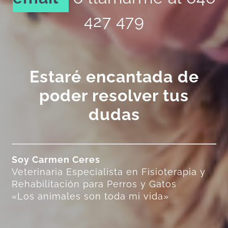
427 479
Estaré encantada de
poder resolver tus
dudas
Soy Carmen Ceres
Veterinaria Especialista en Fisioterapia y
Rehabilitación para Perros y Gatos
«Los animales son toda mi vida»