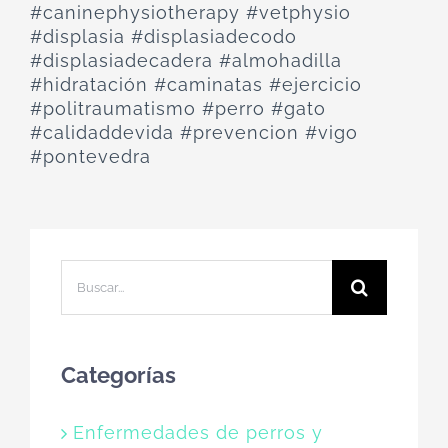
#caninephysiotherapy #vetphysio
#displasia #displasiadecodo
#displasiadecadera #almohadilla
#hidratación #caminatas #ejercicio
#politraumatismo #perro #gato
#calidaddevida #prevencion #vigo
#pontevedra
Buscar:
Categorías
Enfermedades de perros y