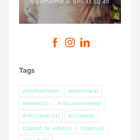
o llamarme al 986 11 59 40
Tags
almohadilla
(6)
anatomia
(4)
animal
(23)
Articulaciones
(9)
Articulación
(1)
Artrosis
(4)
Calidad de vida
(10)
Cojera
(2)