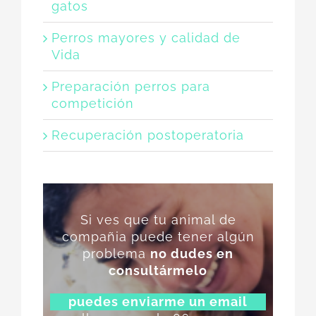
gatos
Perros mayores y calidad de
Vida
Preparación perros para
competición
Recuperación postoperatoria
Si ves que tu animal de
compañia puede tener algún
problema
no dudes en
consultármelo
puedes enviarme un email