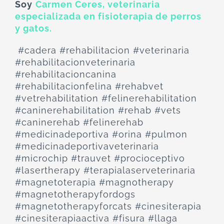
Soy
Carmen Ceres, veterinaria
especializada en fisioterapia de perros
y gatos.
#cadera #rehabilitacion #veterinaria
#rehabilitacionveterinaria
#rehabilitacioncanina
#rehabilitacionfelina #rehabvet
#vetrehabilitation #felinerehabilitation
#caninerehabilitation #rehab #vets
#caninerehab #felinerehab
#medicinadeportiva #orina #pulmon
#medicinadeportivaveterinaria
#microchip #trauvet #procioceptivo
#lasertherapy #terapialaserveterinaria
#magnetoterapia #magnotherapy
#magnetotherapyfordogs
#magnetotherapyforcats #cinesiterapia
#cinesiterapiaactiva #fisura #llaga